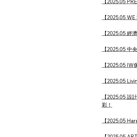
【2025.05
【2025.0
【2025.05 
【2025.05 
【2025.05 
【2025.05 
【2025.05 
彩！
【2025.05 H
【2025.05