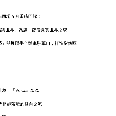
o ONE同場五月重磅回歸！
！以「娛樂世界」為題，觀看真實世界之貌
 ONE’25」雙展聯手合體進駐華山，打造影像藝
「Voices 2025」
 2025超越藩籬的雙向交流