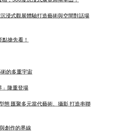
！以360度沉浸式觀展體驗打造藝術與空間對話場
，展會亮點搶先看！
入藝術的多重宇宙
世界」隆重登場
延臺灣藝博型態 匯聚多元當代藝術、攝影 打造串聯
觀展與創作的界線