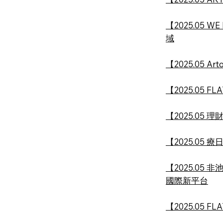
【2025.05
域
【2025.05 A
【2025.05 
【2025.05
【2025.05
【2025.05 
國際新平台
【2025.05 