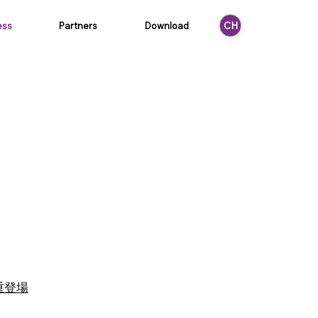
CH
ess
Partners
Download
隆重登場