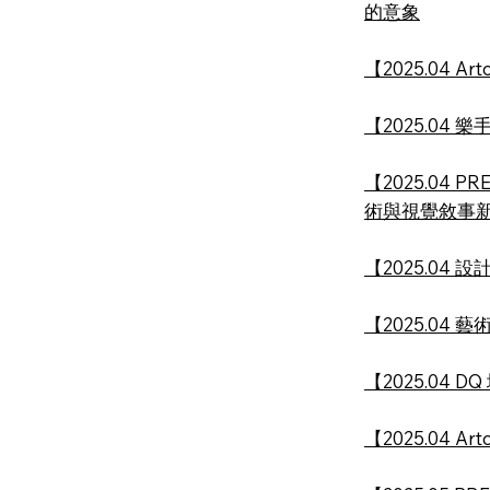
的意象
【2025.04 
【2025.04
【2025.04 
術與視覺敘事
【2025.04
​【2025.04
【2025.04
【2025.04 