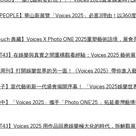
 WE PEOPLE】華山新展覽「Voices 2025」必逛3理由
rtouch 典藏】Voices X Photo ONE 2025重塑藝術語境
FLAT43】在娛樂與真實之間重構觀看經驗：Voices 2025 藝術展
 理財周刊】打開娛樂世界的另一面！《Voices 2025》帶你進
 療日子】當代藝術新一代盛會揭開序幕！ 「Voices 2025娛樂
非池中】「Voices 2025」攜手「Photo ONE’25 」拓
FLAT43】Voices 2025 用作品回應娛樂極大化的時代，拆解