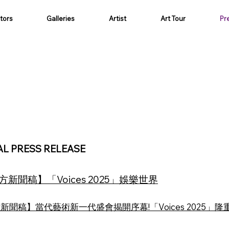
tors
Galleries
Artist
Art Tour
Pr
IAL PRESS RELEASE
 官方新聞稿】「Voices 2025」娛樂世界
 官方新聞稿】當代藝術新一代盛會揭開序幕!「Voices 2025」