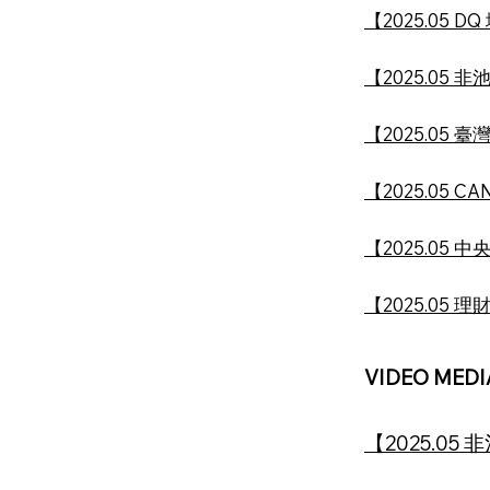
【2025.05
【2025.05
【2025.05 
【2025.05
​【2025.0
​【2025.0
VIDEO MEDI
【2025.05 